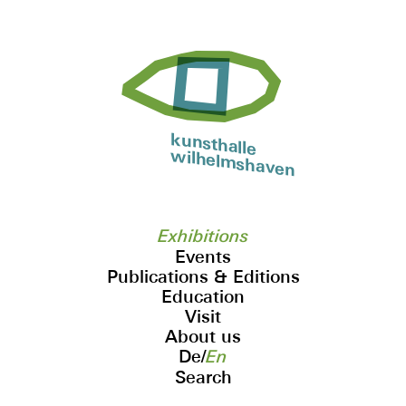
kunsthalle
wilhelmshaven
Exhibitions
Events
Publications & Editions
Education
Visit
About us
De
/
En
Search