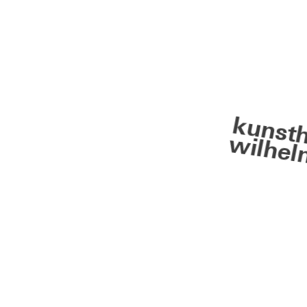
kunsth
wilhel