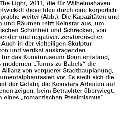
The Light, 2011, die für Wilhelmshaven
twickelt diese Idee durch eine körperlich-
sprache weiter (Abb.). Die Kapazitäten und
n und Räumen reizt Keinstar aus, um
ischen Schönheit und Schrecken, von
gender und negativer, zerstörerischer
 Auch in der vielteiligen Skulptur
on und vertikal auskragenden
0 für das Kunstmuseum Bonn entstand,
s modernen „Turms zu Babels“ die
e Allianz von verquerer Stadtbauplanung,
mentalphantasien vor. Es stellt sich die
it der Gefahr, die Keinstars Arbeiten auf
enen zeigen, beim Betrachter überwiegt,
en eines „romantischen Pessimismus“