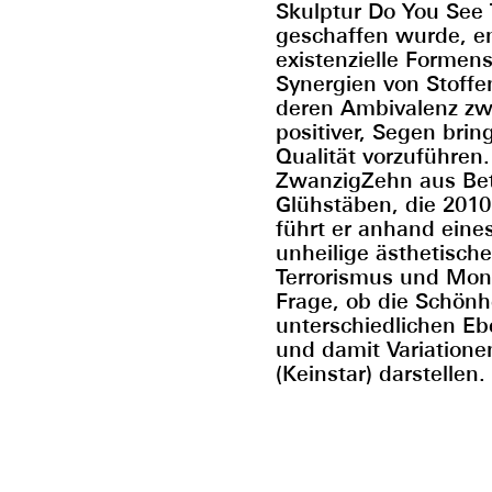
Skulptur Do You See 
geschaffen wurde, en
existenzielle Formen
Synergien von Stoffe
deren Ambivalenz zw
positiver, Segen brin
Qualität vorzuführen.
ZwanzigZehn aus Bet
Glühstäben, die 201
führt er anhand eine
unheilige ästhetisch
Terrorismus und Monu
Frage, ob die Schönhe
unterschiedlichen Eb
und damit Variation
(Keinstar) darstellen.