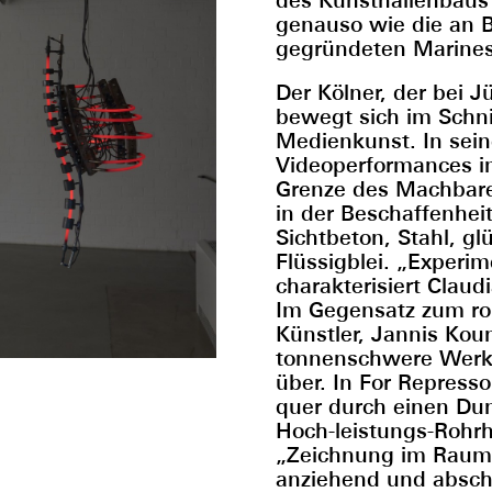
genauso wie die an B
gegründeten Marinest
Der Kölner, der bei J
bewegt sich im Schni
Medienkunst. In sei
Videoperformances i
Grenze des Machbaren,
in der Beschaffenhei
Sichtbeton, Stahl, g
Flüssigblei. „Experim
charakterisiert Claud
Im Gegensatz zum roh
Künstler, Jannis Kou
tonnenschwere Werke
über. In For Represso
quer durch einen Du
Hoch-leistungs-Rohrhe
„Zeichnung im Raum“
anziehend und abschr