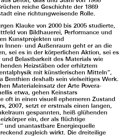
rüchen reiche Geschichte der 1869
adt eine richtungweisende Rolle.
ürgen Klauke von 2000 bis 2005 studierte,
ttfeld von Bildhauerei, Performance und
nen Kunstprojekten und
m Innen- und Außenraum geht er an die
 sei es in der körperlichen Aktion, sei es
t und Belastbarkeit des Materials wie
lühenden Heizstäben oder erhitztem
entalphysik mit künstlerischen Mitteln“,
ia Benthien deshalb sein vielseitiges Werk.
en Materialeinsatz der Arte Povera-
nellis etwa, gehen Keinstars
 oft in einen visuell ephemeren Zustand
rs, 2007, setzt er erstmals einen langen,
nkelraum gespannten, heiß glühenden
izkörper ein, der als flüchtige
 und unantastbare Energiequelle
eckend zugleich wirkt. Die dreiteilige