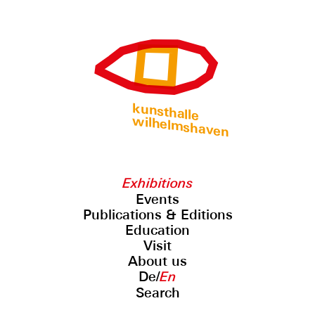
kunsthalle
wilhelmshaven
Exhibitions
Events
Publications & Editions
Education
Visit
About us
De
/
En
Search