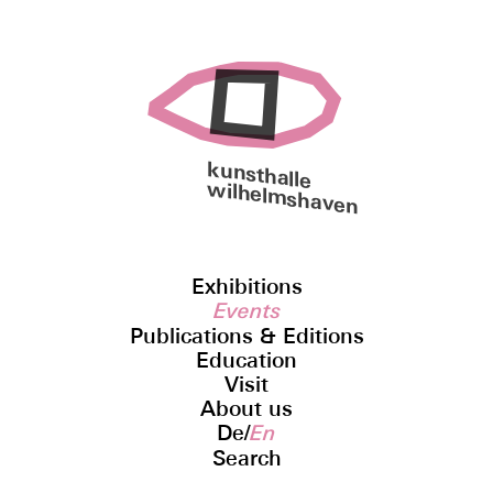
kunsthalle
wilhelmshaven
Exhibitions
Events
Publications & Editions
Education
Visit
About us
De
/
En
Search