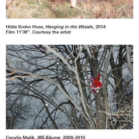
Hilde Krohn Huse,
Hanging in the Woods
, 2014
Film 11‘36‘‘. Courtesy the artist
Cecylia Malik,
365 Bäume
, 2009–2010