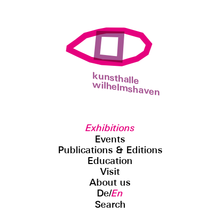
kunsthalle
wilhelmshaven
Exhibitions
Events
Publications & Editions
Education
Visit
About us
De
/
En
Search