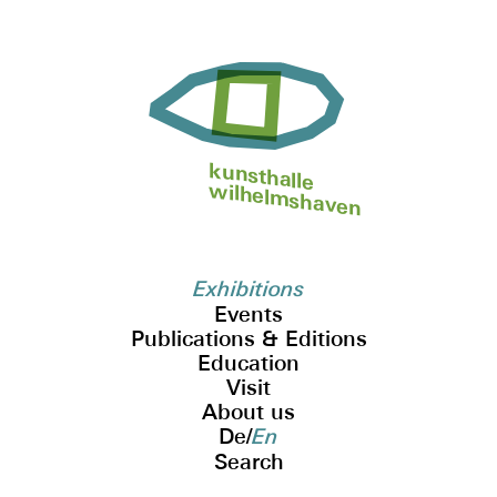
kunsthalle
wilhelmshaven
Exhibitions
Events
Publications & Editions
Education
Visit
About us
De
/
En
Search