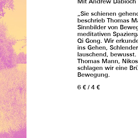
Mit Andrew Dabioch
„Sie schienen gehen
beschrieb Thomas Man
Sinnbilder von Bewe
meditativen Spazierg
Qi Gong. Wir erkund
ins Gehen, Schlende
lauschend, bewusst. 
Thomas Mann, Nikos
schlagen wir eine Br
Bewegung.
6 € / 4 €