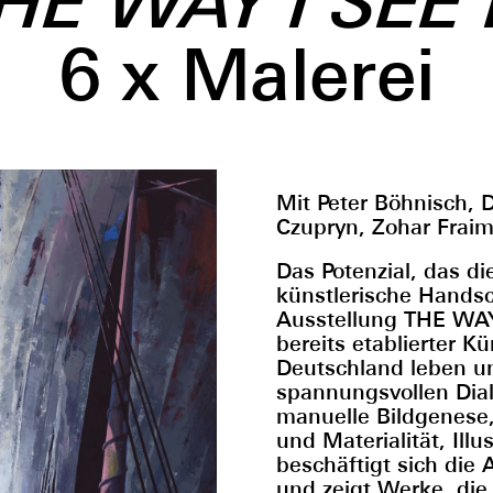
HE WAY I SEE 
6 x Malerei
Mit Peter Böhnisch,
Czupryn, Zohar Frai
Das Potenzial, das di
künstlerische Hands
Ausstellung THE WAY 
bereits etablierter Ku
Deutschland leben un
spannungsvollen Dia
manuelle Bildgenese,
und Materialität, Il
beschäftigt sich die
und zeigt Werke, die