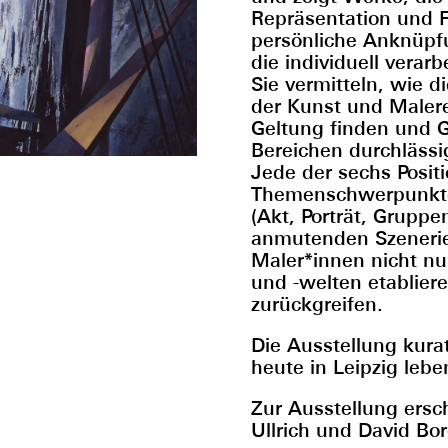
Repräsentation und 
persönliche Anknüp
die individuell verar
Sie vermitteln, wie di
der Kunst und Malerei
Geltung finden und G
Bereichen durchlässi
Jede der sechs Posit
Themenschwerpunkte e
(Akt, Porträt, Gruppe
anmutenden Szenerie
Maler*innen nicht nu
und -welten etabliere
zurückgreifen.
Die Ausstellung kura
heute in Leipzig leb
Zur Ausstellung ersc
Ullrich und David B