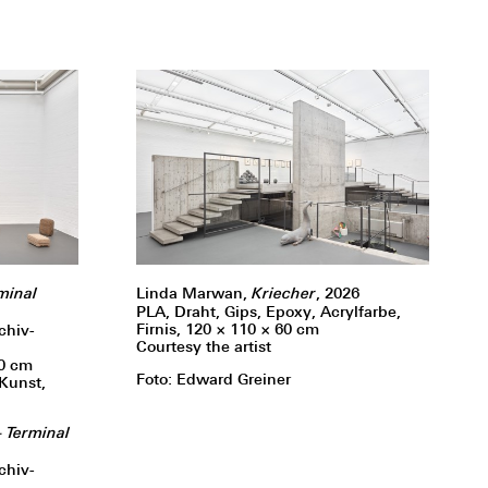
rminal
Linda Marwan,
Kriecher
, 2026
PLA, Draht, Gips, Epoxy, Acrylfarbe,
Firnis, 120 × 110 × 60 cm
chiv-
Courtesy the artist
0 cm
Foto: Edward Greiner
-Kunst,
– Terminal
chiv-