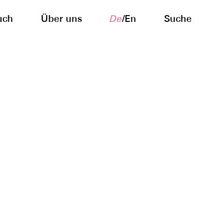
uch
Über uns
De
/
En
Suche