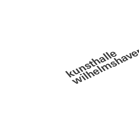
wilhelmshav
kunsthalle