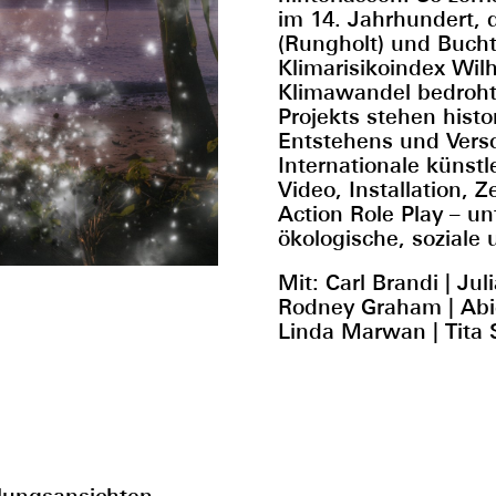
im 14. Jahrhundert, 
(Rungholt) und Bucht
Klimarisikoindex Wil
Klimawandel bedroht
Projekts stehen hist
Entstehens und Versc
Internationale künstl
Video, Installation, 
Action Role Play – un
ökologische, soziale
Mit: Carl Brandi | Ju
Rodney Graham | Abie
Linda Marwan | Tita S
lungsansichten