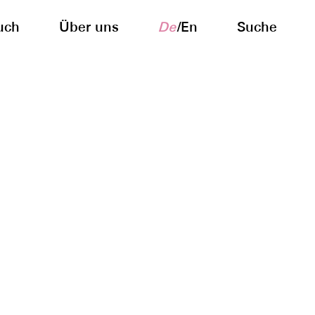
uch
Über uns
De
/
En
Suche