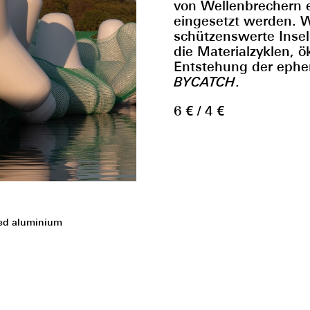
von Wellenbrechern e
eingesetzt werden. W
schützenswerte Insel 
die Materialzyklen, ö
Entstehung der ephe
BYCATCH
.
6 € / 4 €
sed aluminium