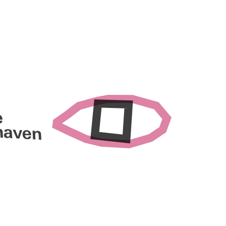
e
haven