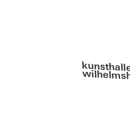
kunsthall
wilhelms