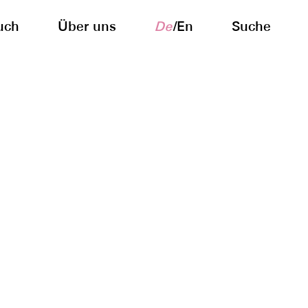
uch
Über uns
De
/
En
Suche