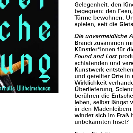
Gelegenheit, den Ki
begegnen: den Feen, 
Türme bewohnen. Und 
spielen, seit die Gl
Die unvermeidliche 
Brandi zusammen mit
Künstler*innen für d
Found and Lost
produ
schlafenden und vers
Kunstwerk entstehen
und geteilter Orte in
Wirklichkeit verhan
Überlieferung, Scien
berühren die Entsche
leben, selbst längst 
in den Madenleibern
windet sich im Fraß 
unbekannten Insel?