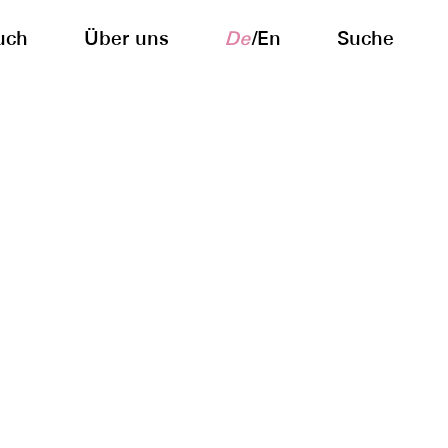
uch
Über uns
De
/
En
Suche