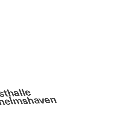
thalle
helmshaven