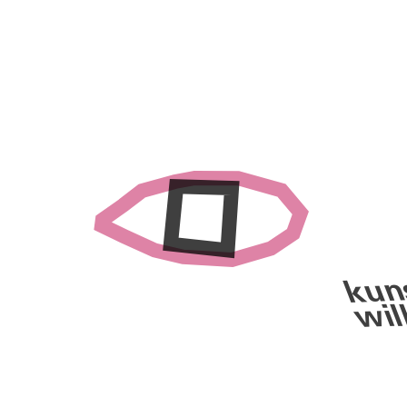
kuns
wil