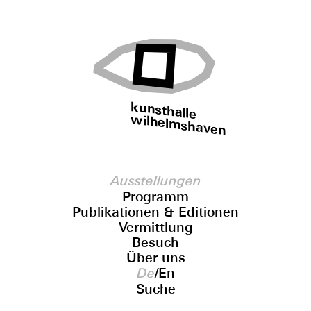
kunsthalle
wilhelmshaven
Ausstellungen
Programm
Publikationen & Editionen
Vermittlung
Besuch
Über uns
De
/
En
Suche